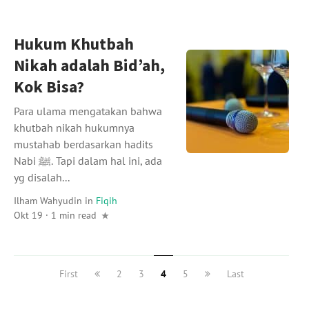
Hukum Khutbah
Nikah adalah Bid’ah,
Kok Bisa?
Para ulama mengatakan bahwa
khutbah nikah hukumnya
mustahab berdasarkan hadits
Nabi ﷺ. Tapi dalam hal ini, ada
yg disalah...
Ilham Wahyudin
in
Fiqih
Okt 19 · 1 min read
First
2
3
4
5
Last