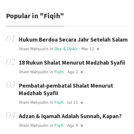
Popular in
"Fiqih"
Hukum Berdoa Secara Jahr Setelah Salam
Ilham Wahyudin
in
Doa & Dzikir
· Mar 12
18 Rukun Shalat Menurut Madzhab Syafii
Ilham Wahyudin
in
Fiqih
· Agu 2
Pembatal-pembatal Shalat Menurut
Madzhab Syafii
Ilham Wahyudin
in
Fiqih
· Jul 11
Adzan & Iqamah Adalah Sunnah, Kapan?
Ilham Wahyudin
in
Fiqih
· Agu 9