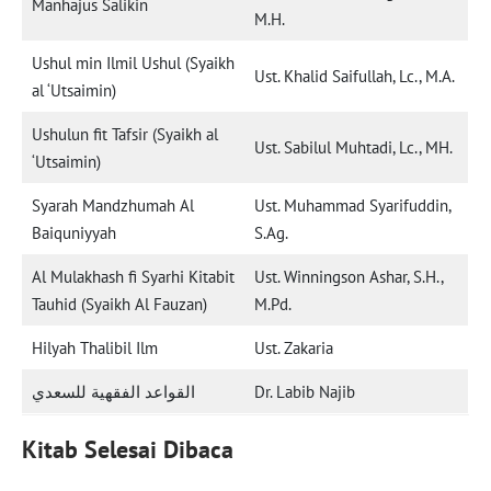
Manhajus Salikin
M.H.
Ushul min Ilmil Ushul (Syaikh
Ust. Khalid Saifullah, Lc., M.A.
al ‘Utsaimin)
Ushulun fit Tafsir (Syaikh al
Ust. Sabilul Muhtadi, Lc., MH.
‘Utsaimin)
Syarah Mandzhumah Al
Ust. Muhammad Syarifuddin,
Baiquniyyah
S.Ag.
Al Mulakhash fi Syarhi Kitabit
Ust. Winningson Ashar, S.H.,
Tauhid (Syaikh Al Fauzan)
M.Pd.
Hilyah Thalibil Ilm
Ust. Zakaria
القواعد الفقهية للسعدي
Dr. Labib Najib
Kitab Selesai Dibaca