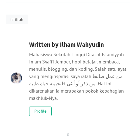
Referensi
istiftah
Written by
Ilham Wahyudin
Mahasiswa Sekolah Tinggi Dirasat Islamiyyah
Imam Syafi'i Jember, hobi belajar, membaca,
menulis, blogging, dan koding. Salah satu ayat
yang menginspirasi saya ialah من عمل صالحا
من ذكر أو أنثى فلنحيينه حياة طيبة. Hal ini
dikarenakan ia merupakan pokok kebahagian
makhluk-Nya.
Profile
0