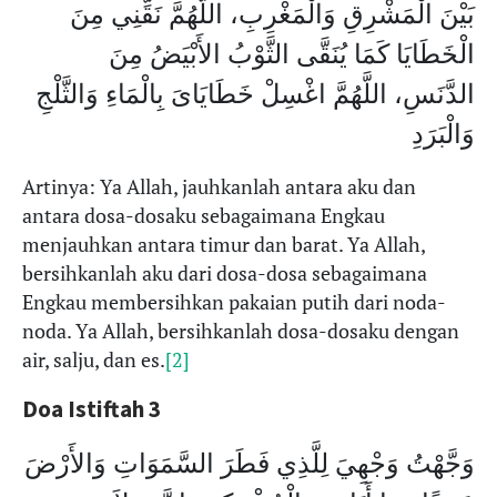
بَيْنَ الْمَشْرِقِ وَالْمَغْرِبِ، اللَّهُمَّ نَقِّنِي مِنَ
الْخَطَايَا كَمَا يُنَقَّى الثَّوْبُ الأَبْيَضُ مِنَ
الدَّنَسِ، اللَّهُمَّ اغْسِلْ خَطَايَاىَ بِالْمَاءِ وَالثَّلْجِ
وَالْبَرَدِ
Artinya: Ya Allah, jauhkanlah antara aku dan
antara dosa-dosaku sebagaimana Engkau
menjauhkan antara timur dan barat. Ya Allah,
bersihkanlah aku dari dosa-dosa sebagaimana
Engkau membersihkan pakaian putih dari noda-
noda. Ya Allah, bersihkanlah dosa-dosaku dengan
air, salju, dan es.
[2]
Doa Istiftah 3
وَجَّهْتُ وَجْهِيَ لِلَّذِي فَطَرَ السَّمَوَاتِ وَالأَرْضَ