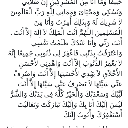
حَنِيفًا وَمَا أَنَا مِنَ الْمُشْرِكِينَ إِنَّ صَلاَتِي
وَنُسُكِي وَمَحْيَاىَ وَمَمَاتِي لِلَّهِ رَبِّ الْعَالَمِينَ
لاَ شَرِيكَ لَهُ وَبِذَلِكَ أُمِرْتُ وَأَنَا مِنَ
الْمُسْلِمِينَ اللَّهُمَّ أَنْتَ الْمَلِكُ لاَ إِلَهَ إِلاَّ أَنْتَ ‏.‏
أَنْتَ رَبِّي وَأَنَا عَبْدُكَ ظَلَمْتُ نَفْسِي
وَاعْتَرَفْتُ بِذَنْبِي فَاغْفِرْ لِي ذُنُوبِي جَمِيعًا إِنَّهُ
لاَ يَغْفِرُ الذُّنُوبَ إِلاَّ أَنْتَ وَاهْدِنِي لأَحْسَنِ
الأَخْلاَقِ لاَ يَهْدِي لأَحْسَنِهَا إِلاَّ أَنْتَ وَاصْرِفْ
عَنِّي سَيِّئَهَا لاَ يَصْرِفُ عَنِّي سَيِّئَهَا إِلاَّ أَنْتَ
لَبَّيْكَ وَسَعْدَيْكَ وَالْخَيْرُ كُلُّهُ فِي يَدَيْكَ وَالشَّرُّ
لَيْسَ إِلَيْكَ أَنَا بِكَ وَإِلَيْكَ تَبَارَكْتَ وَتَعَالَيْتَ
أَسْتَغْفِرُكَ وَأَتُوبُ إِلَيْكَ