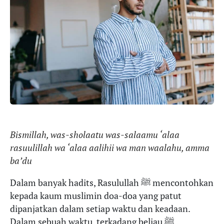
Bismillah, was-sholaatu was-salaamu ‘alaa
rasuulillah wa ‘alaa aalihii wa man waalahu, amma
ba’du
Dalam banyak hadits, Rasulullah ﷺ mencontohkan
kepada kaum muslimin doa-doa yang patut
dipanjatkan dalam setiap waktu dan keadaan.
Dalam sebuah waktu, terkadang beliau ﷺ