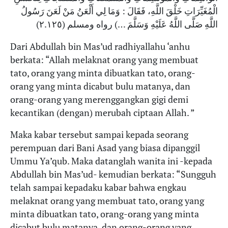
الْمُغَيِّرَاتِ خَلْقَ اللَّهِ، فَقَالَ : وَمَا لِي أَلْعَنُ مَنْ لَعَنَ رَسُولُ
اللَّهِ صَلَّى اللَّهُ عَلَيْهِ وَسَلَّمَ …) رواه ومسلم (٢.١٢٥)
Dari Abdullah bin Mas’ud radhiyallahu ‘anhu
berkata: “Allah melaknat orang yang membuat
tato, orang yang minta dibuatkan tato, orang-
orang yang minta dicabut bulu matanya, dan
orang-orang yang merenggangkan gigi demi
kecantikan (dengan) merubah ciptaan Allah. ”
Maka kabar tersebut sampai kepada seorang
perempuan dari Bani Asad yang biasa dipanggil
Ummu Ya’qub. Maka datanglah wanita ini -kepada
Abdullah bin Mas’ud- kemudian berkata: “Sungguh
telah sampai kepadaku kabar bahwa engkau
melaknat orang yang membuat tato, orang yang
minta dibuatkan tato, orang-orang yang minta
dicabut bulu matanya, dan orang-orang yang