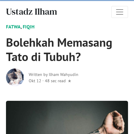
Ustadz Ilham
FATWA
,
FIQIH
Bolehkah Memasang
Tato di Tubuh?
Written by
Ilham Wahyudin
Okt 12
·
48 sec read