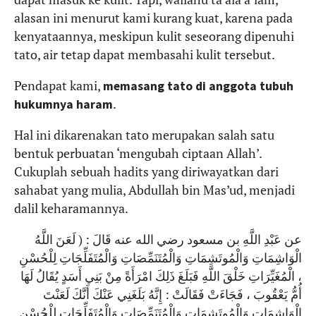
alasan ini menurut kami kurang kuat, karena pada
kenyataannya, meskipun kulit seseorang dipenuhi
tato, air tetap dapat membasahi kulit tersebut.
Pendapat kami,
memasang tato di anggota tubuh
.
hukumnya haram
Hal ini dikarenakan tato merupakan salah satu
bentuk perbuatan ‘mengubah ciptaan Allah’.
Cukuplah sebuah hadits yang diriwayatkan dari
sahabat yang mulia, Abdullah bin Mas’ud, menjadi
dalil keharamannya.
عن عَبْدِ اللَّهِ بن مسعود رضي الله عنه قَالَ : ( لَعَنَ اللَّهُ
الْوَاشِمَاتِ وَالْمُوتَشِمَاتِ وَالْمُتَنَمِّصَاتِ وَالْمُتَفَلِّجَاتِ لِلْحُسْنِ
، الْمُغَيِّرَاتِ خَلْقَ اللَّهِ فَبَلَغَ ذَلِكَ امْرَأَةً مِنْ بَنِي أَسَدٍ يُقَالُ لَهَا
أُمُّ يَعْقُوبَ ، فَجَاءَتْ فَقَالَتْ : إِنَّهُ بَلَغَنِي عَنْكَ أَنَّكَ لَعَنْتَ
الْوَاشِمَاتِ وَالْمُوتَشِمَاتِ وَالْمُتَنَمِّصَاتِ وَالْمُتَفَلِّجَاتِ لِلْحُسْنِ