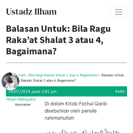
Ustadz Ilham
Balasan Untuk: Bila Ragu
Raka’at Shalat 3 atau 4,
Bagaimana?
Forum
›
Fiqih
›
Bila Ragu Raka’at Shalat 3 atau 4, Bagaimana?
›
Balasan Untuk:
Bila Ragu Raka’at Shalat 3 atau 4, Bagaimana?
14/07/2024 pada 2:41 pm
#684
Ilham Wahyudin
Di dalam Kitab Fathul Qarib
Keymaster
disebutkan oleh penulis
rahimahullah
:
وإذا شكَّ المصلي (في عدد ما أتى به من