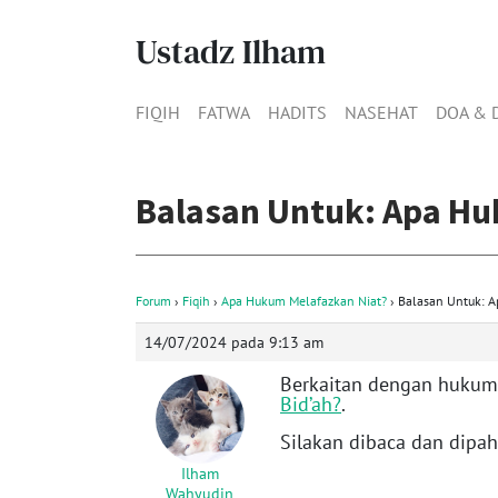
Ustadz Ilham
FIQIH
FATWA
HADITS
NASEHAT
DOA & 
Balasan Untuk: Apa Hu
Forum
›
Fiqih
›
Apa Hukum Melafazkan Niat?
›
Balasan Untuk: A
14/07/2024 pada 9:13 am
Berkaitan dengan hukum 
Bid’ah?
.
Silakan dibaca dan dipa
Ilham
Wahyudin